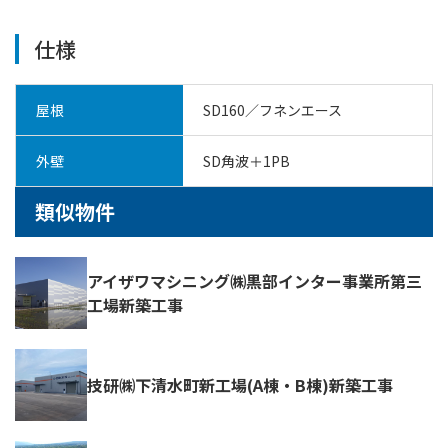
仕様
屋根
SD160／フネンエース
外壁
SD角波＋1PB
類似物件
アイザワマシニング㈱黒部インター事業所第三
工場新築工事
技研㈱下清水町新工場(A棟・B棟)新築工事