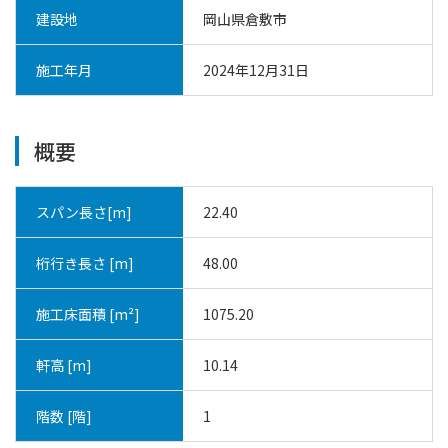
建設地
岡山県倉敷市
施工年月
2024年12月31日
概要
スパン長さ[m]
22.40
桁行き長さ [m]
48.00
施工床面積 [m²]
1075.20
軒高 [m]
10.14
階数 [階]
1