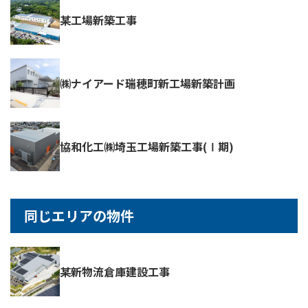
某工場新築工事
㈱ナイアード瑞穂町新工場新築計画
協和化工㈱埼玉工場新築工事(Ⅰ期)
同じエリアの物件
某新物流倉庫建設工事