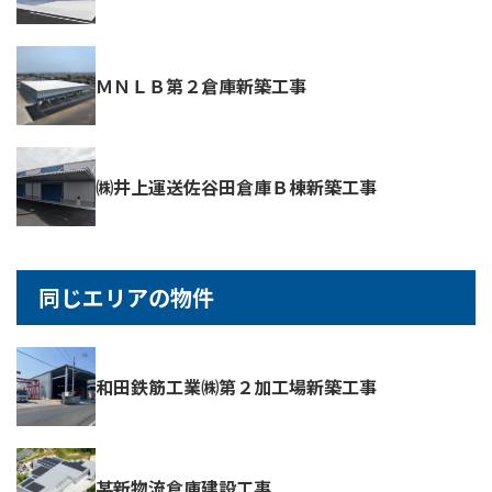
ＭＮＬＢ第２倉庫新築工事
㈱井上運送佐谷田倉庫Ｂ棟新築工事
同じエリアの物件
和田鉄筋工業㈱第２加工場新築工事
某新物流倉庫建設工事