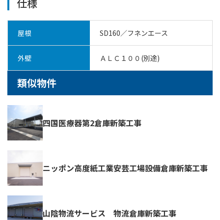
仕様
屋根
SD160／フネンエース
外壁
ＡＬＣ１００(別途)
類似物件
四国医療器第2倉庫新築工事
ニッポン高度紙工業安芸工場設備倉庫新築工事
山陰物流サービス 物流倉庫新築工事