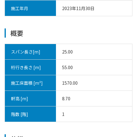
施工年月
2023年11月30日
概要
スパン長さ[m]
25.00
桁行き長さ [m]
55.00
施工床面積 [m²]
1570.00
軒高 [m]
8.70
階数 [階]
1