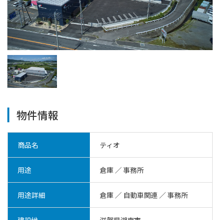
物件情報
商品名
ティオ
用途
倉庫 ／ 事務所
用途詳細
倉庫 ／ 自動車関連
／
事務所
建設地
滋賀県湖南市