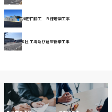
㈱密口精工 Ｂ棟増築工事
K社 工場及び倉庫新築工事