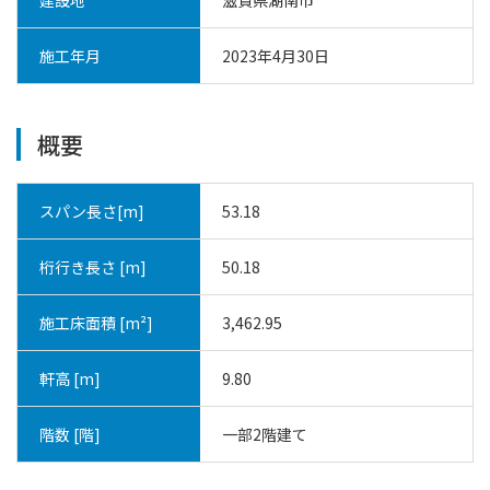
施工年月
2023年4月30日
概要
スパン長さ[m]
53.18
桁行き長さ [m]
50.18
施工床面積 [m²]
3,462.95
軒高 [m]
9.80
階数 [階]
一部2階建て