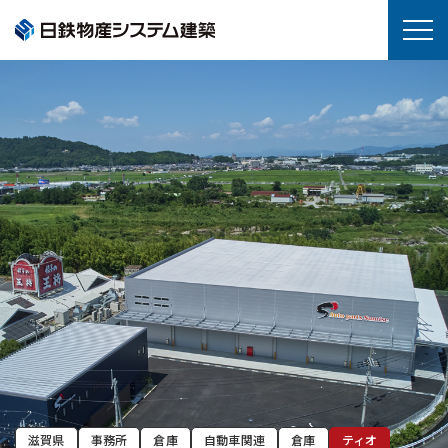
滋賀県
事務所
倉庫
自動車関連
倉庫
ティオ