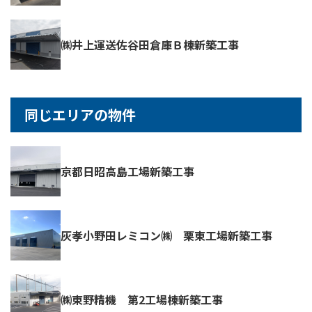
㈱井上運送佐谷田倉庫Ｂ棟新築工事
同じエリアの物件
京都日昭高島工場新築工事
灰孝小野田レミコン㈱ 栗東工場新築工事
㈱東野精機 第2工場棟新築工事