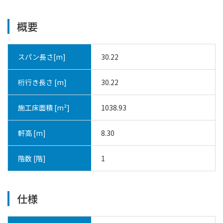
概要
スパン長さ[m]
30.22
桁行き長さ [m]
30.22
施工床面積 [m²]
1038.93
軒高 [m]
8.30
階数 [階]
1
仕様