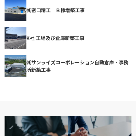
㈱密口精工 Ｂ棟増築工事
K社 工場及び倉庫新築工事
㈱サンライズコーポレーション自動倉庫・事務
所新築工事