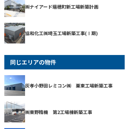
㈱ナイアード瑞穂町新工場新築計画
協和化工㈱埼玉工場新築工事(Ⅰ期)
同じエリアの物件
灰孝小野田レミコン㈱ 栗東工場新築工事
㈱東野精機 第2工場棟新築工事