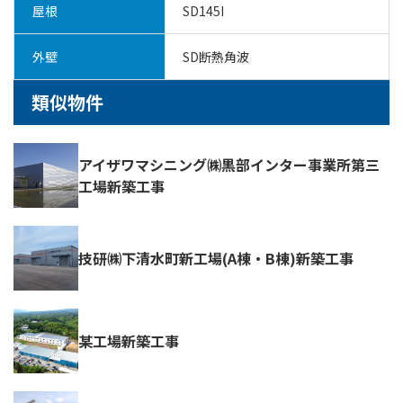
屋根
SD145I
外壁
SD断熱角波
類似物件
アイザワマシニング㈱黒部インター事業所第三
工場新築工事
技研㈱下清水町新工場(A棟・B棟)新築工事
某工場新築工事