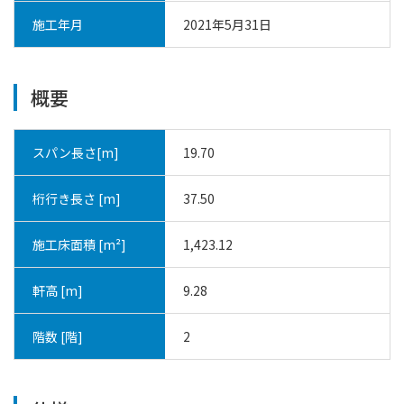
施工年月
2021年5月31日
概要
スパン長さ[m]
19.70
桁行き長さ [m]
37.50
施工床面積 [m²]
1,423.12
軒高 [m]
9.28
階数 [階]
2