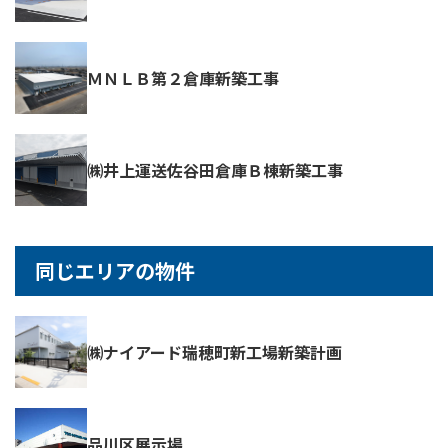
ＭＮＬＢ第２倉庫新築工事
㈱井上運送佐谷田倉庫Ｂ棟新築工事
同じエリアの物件
㈱ナイアード瑞穂町新工場新築計画
品川区展示場