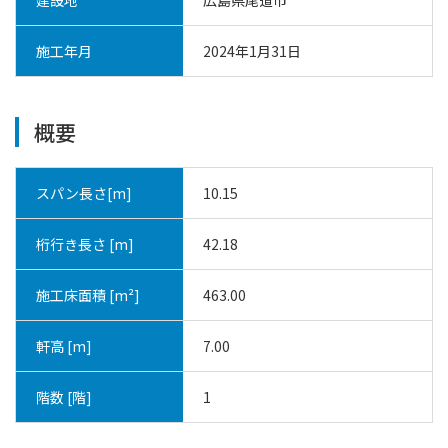
施工年月
2024年1月31日
概要
スパン長さ[m]
10.15
桁行き長さ [m]
42.18
施工床面積 [m²]
463.00
軒高 [m]
7.00
階数 [階]
1