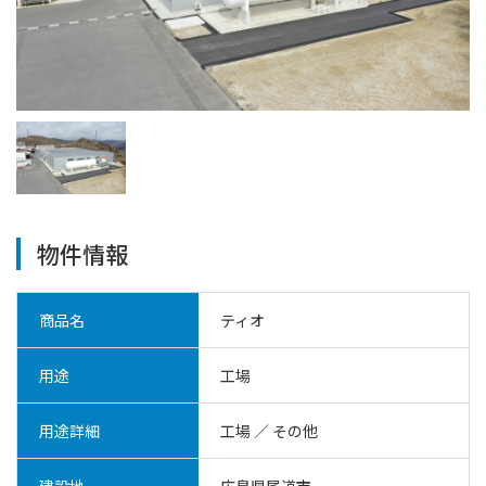
物件情報
商品名
ティオ
用途
工場
用途詳細
工場
／
その他
建設地
広島県尾道市