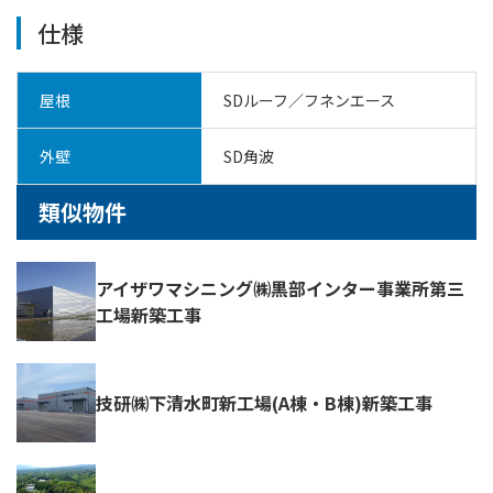
仕様
屋根
SDルーフ／フネンエース
外壁
SD角波
類似物件
アイザワマシニング㈱黒部インター事業所第三
工場新築工事
技研㈱下清水町新工場(A棟・B棟)新築工事