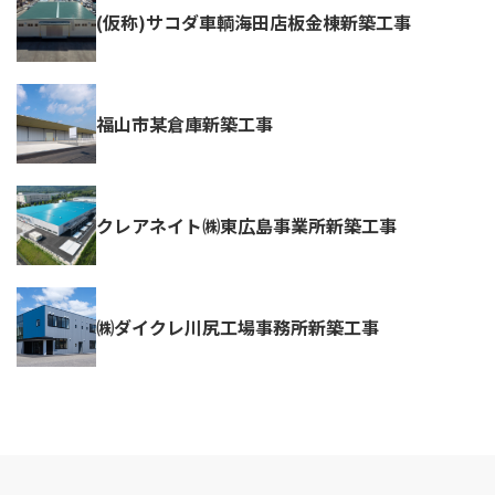
(仮称)サコダ車輌海田店板金棟新築工事
福山市某倉庫新築工事
クレアネイト㈱東広島事業所新築工事
㈱ダイクレ川尻工場事務所新築工事