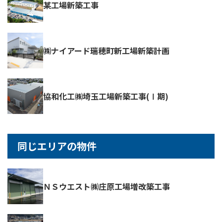
某工場新築工事
㈱ナイアード瑞穂町新工場新築計画
協和化工㈱埼玉工場新築工事(Ⅰ期)
同じエリアの物件
ＮＳウエスト㈱庄原工場増改築工事