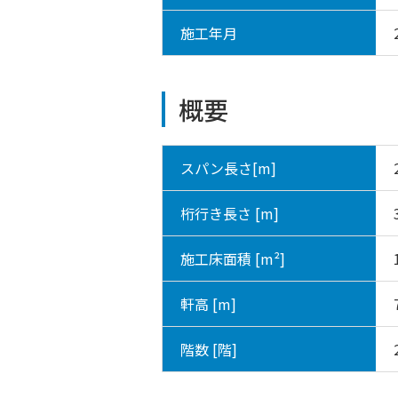
施工年月
概要
スパン長さ[m]
桁行き長さ [m]
施工床面積 [m²]
軒高 [m]
階数 [階]