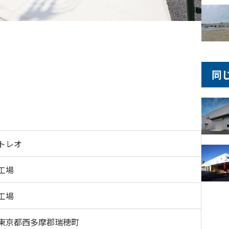
同
トレオ
工場
工場
東京都西多摩郡瑞穂町