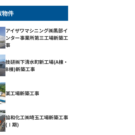
似物件
アイザワマシニング㈱黒部イ
ンター事業所第三工場新築工
事
技研㈱下清水町新工場(A棟・
B棟)新築工事
某工場新築工事
協和化工㈱埼玉工場新築工事
(Ⅰ期)