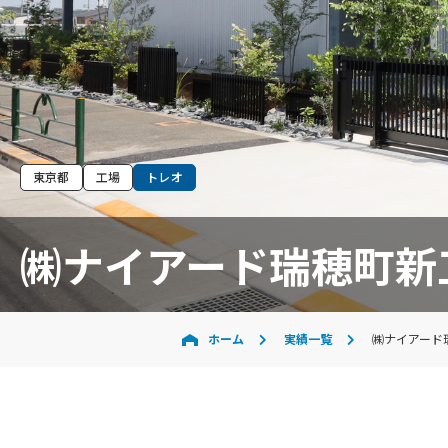
東京都
工場
トレオ
㈱ナイアード瑞穂町新
ホーム
実績一覧
㈱ナイアード