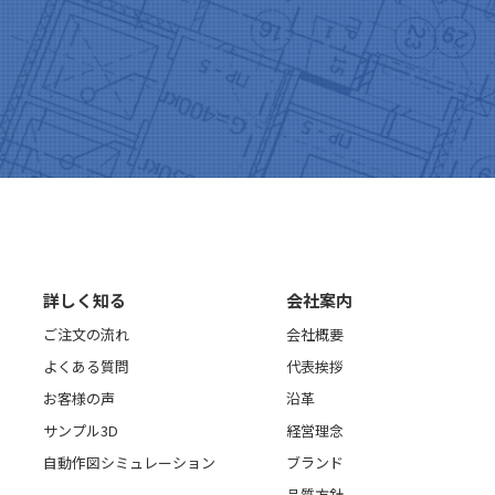
詳しく知る
会社案内
ご注文の流れ
会社概要
よくある質問
代表挨拶
お客様の声
沿革
サンプル3D
経営理念
自動作図シミュレーション
ブランド
品質方針