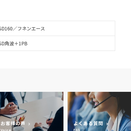
SD160／フネンエース
SD角波＋1PB
お客様の声
よくある質問
Voice
FAQ