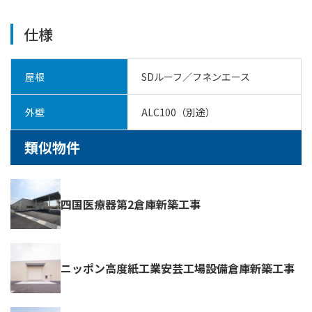
仕様
屋根
SDルーフ／フネンエース
外壁
ALC100（別途）
類似物件
四国医療器第2倉庫新築工事
ニッポン高度紙工業安芸工場設備倉庫新築工事