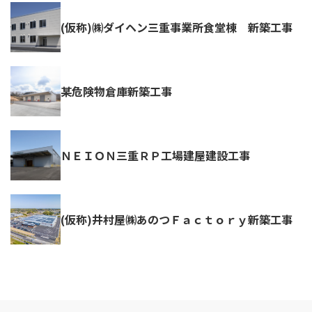
(仮称)㈱ダイヘン三重事業所食堂棟 新築工事
某危険物倉庫新築工事
ＮＥＩＯＮ三重ＲＰ工場建屋建設工事
(仮称)井村屋㈱あのつＦａｃｔｏｒｙ新築工事