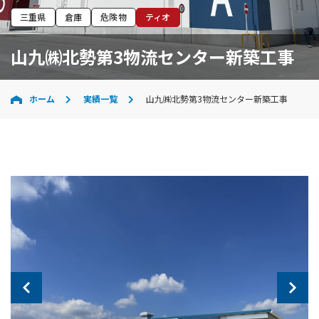
三重県
倉庫
危険物
ティオ
山九㈱北勢第3物流センター新築工事
ホーム
実績一覧
山九㈱北勢第3物流センター新築工事