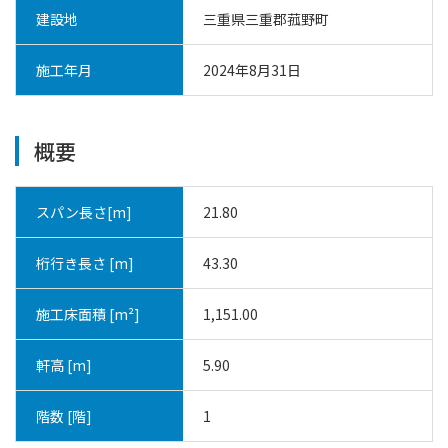
建設地
三重県三重郡菰野町
施工年月
2024年8月31日
概要
スパン長さ[m]
21.80
桁行き長さ [m]
43.30
施工床面積 [m²]
1,151.00
軒高 [m]
5.90
階数 [階]
1