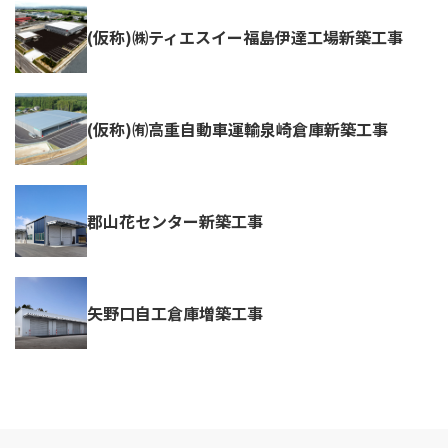
(仮称)㈱ティエスイー福島伊達工場新築工事
(仮称)㈲高重自動車運輸泉崎倉庫新築工事
郡山花センター新築工事
矢野口自工倉庫増築工事