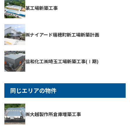
某工場新築工事
㈱ナイアード瑞穂町新工場新築計画
協和化工㈱埼玉工場新築工事(Ⅰ期)
同じエリアの物件
㈱大越製作所倉庫増築工事