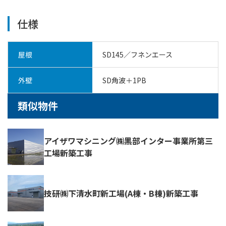
仕様
屋根
SD145／フネンエース
外壁
SD角波＋1PB
類似物件
アイザワマシニング㈱黒部インター事業所第三
工場新築工事
技研㈱下清水町新工場(A棟・B棟)新築工事