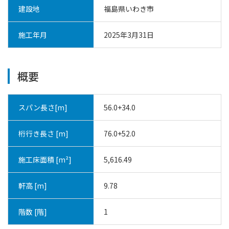
建設地
福島県いわき市
施工年月
2025年3月31日
概要
スパン長さ[m]
56.0+34.0
桁行き長さ [m]
76.0+52.0
施工床面積 [m²]
5,616.49
軒高 [m]
9.78
階数 [階]
1