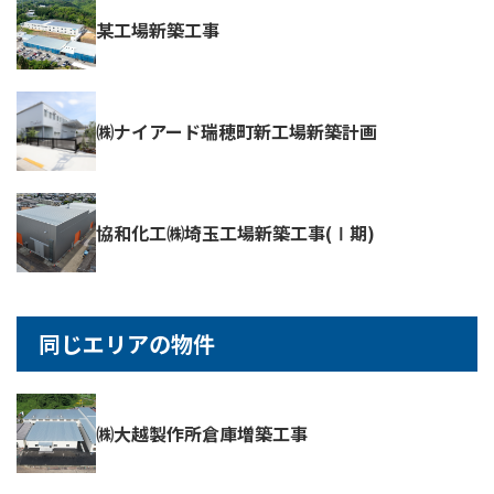
某工場新築工事
㈱ナイアード瑞穂町新工場新築計画
協和化工㈱埼玉工場新築工事(Ⅰ期)
同じエリアの物件
㈱大越製作所倉庫増築工事