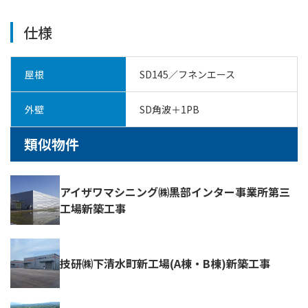
仕様
屋根
SD145／フネンエース
外壁
SD角波＋1PB
類似物件
アイザワマシニング㈱黒部インター事業所第三
工場新築工事
技研㈱下清水町新工場(A棟・B棟)新築工事