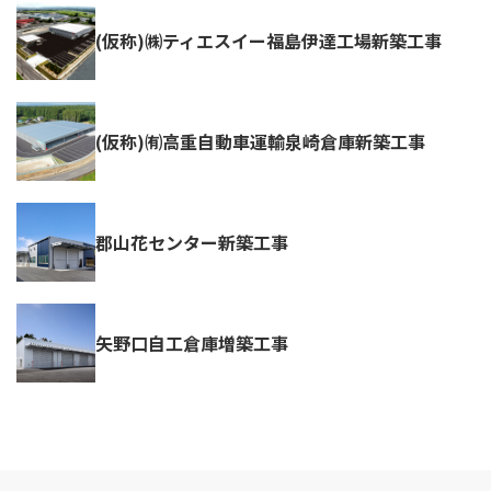
(仮称)㈱ティエスイー福島伊達工場新築工事
(仮称)㈲高重自動車運輸泉崎倉庫新築工事
郡山花センター新築工事
矢野口自工倉庫増築工事