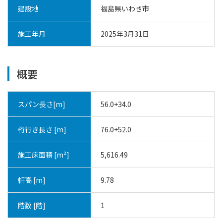
建設地
福島県いわき市
施工年月
2025年3月31日
概要
スパン長さ[m]
56.0+34.0
桁行き長さ [m]
76.0+52.0
施工床面積 [m²]
5,616.49
軒高 [m]
9.78
階数 [階]
1