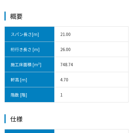
概要
スパン長さ[m]
21.00
桁行き長さ [m]
26.00
施工床面積 [m²]
748.74
軒高 [m]
4.70
階数 [階]
1
仕様