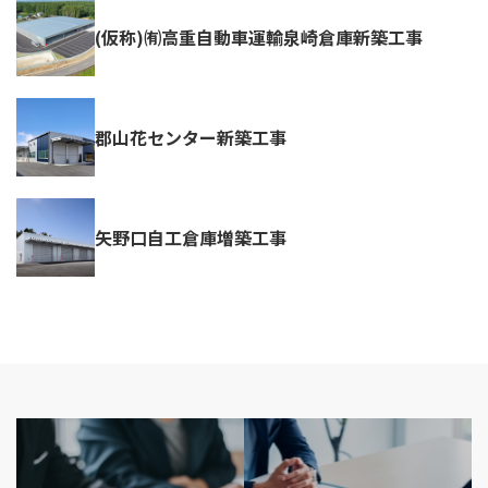
(仮称)㈲高重自動車運輸泉崎倉庫新築工事
郡山花センター新築工事
矢野口自工倉庫増築工事