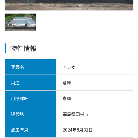
物件情報
商品名
トレオ
用途
倉庫
用途詳細
倉庫
建設地
福島県田村市
施工年月
2024年8月31日