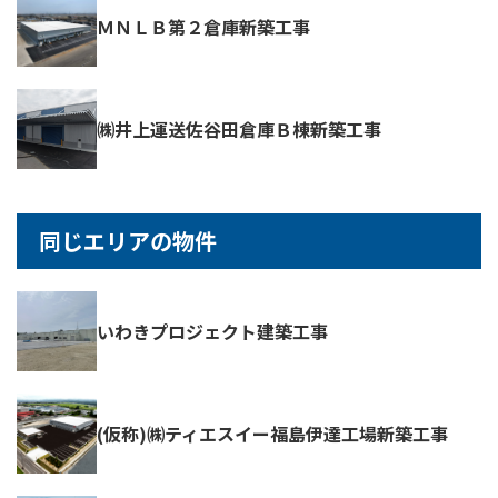
ＭＮＬＢ第２倉庫新築工事
㈱井上運送佐谷田倉庫Ｂ棟新築工事
同じエリアの物件
いわきプロジェクト建築工事
(仮称)㈱ティエスイー福島伊達工場新築工事