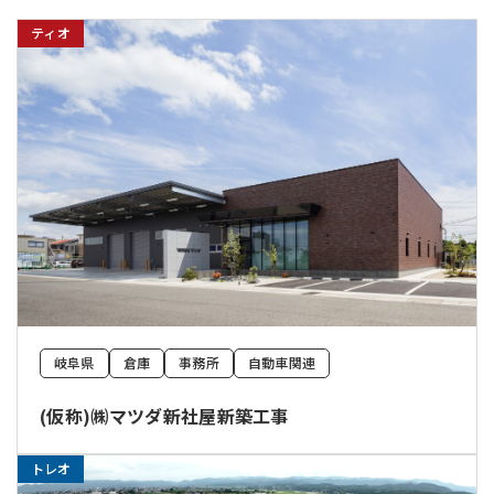
ティオ
岐阜県
倉庫
事務所
自動車関連
(仮称)㈱マツダ新社屋新築工事
トレオ