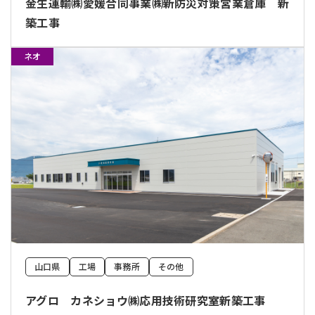
金生運輸㈱愛媛合同事業㈱新防災対策営業倉庫 新
築工事
ネオ
山口県
工場
事務所
その他
アグロ カネショウ㈱応用技術研究室新築工事