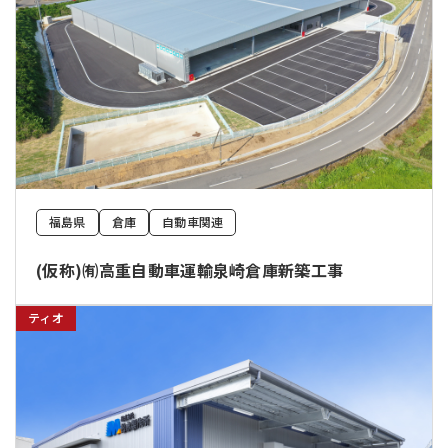
福島県
倉庫
自動車関連
(仮称)㈲高重自動車運輸泉崎倉庫新築工事
ティオ