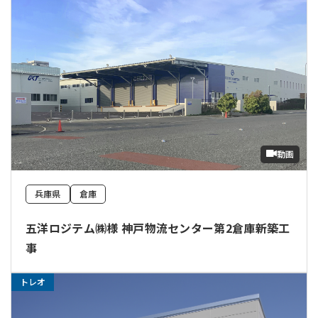
動画
兵庫県
倉庫
五洋ロジテム㈱様 神戸物流センター第2倉庫新築工
事
トレオ