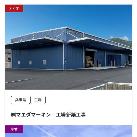
ティオ
兵庫県
工場
㈱マエダマーキン 工場新築工事
ネオ