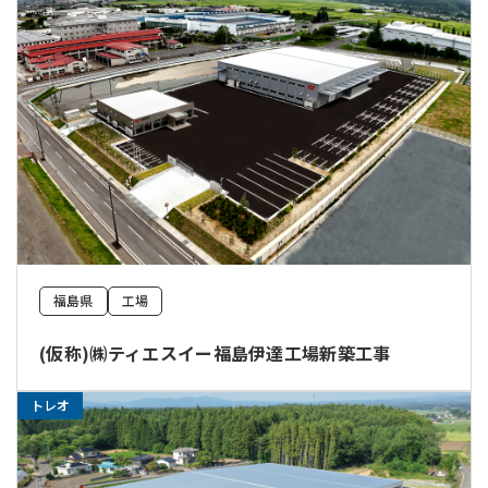
福島県
工場
(仮称)㈱ティエスイー福島伊達工場新築工事
トレオ