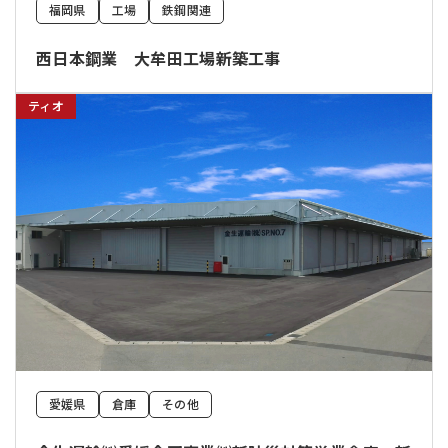
福岡県
工場
鉄鋼関連
西日本鋼業 大牟田工場新築工事
ティオ
愛媛県
倉庫
その他