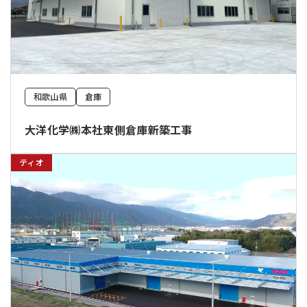
和歌山県
倉庫
大洋化学㈱本社東側倉庫新築工事
ティオ