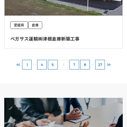
愛媛県
倉庫
ペガサス運輸㈱津根倉庫新築工事
…
…
1
4
5
6
7
8
27